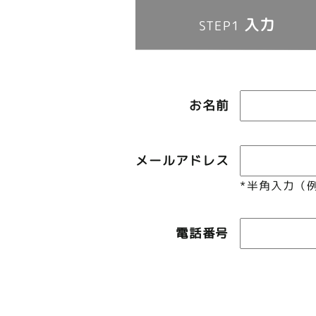
入力
STEP1
お名前
メールアドレス
*半角入力（例：i
電話番号