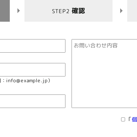
確認
STEP2
nfo@example.jp）
「